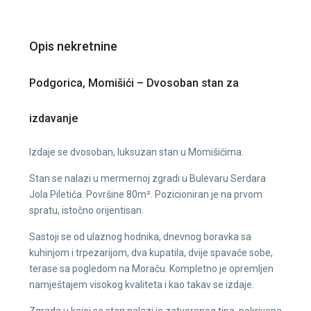
Opis nekretnine
Podgorica, Momišići – Dvosoban stan za
izdavanje
Izdaje se dvosoban, luksuzan stan u Momišićima.
Stan se nalazi u mermernoj zgradi u Bulevaru Serdara
Jola Piletića. Površine 80m². Pozicioniran je na prvom
spratu, istočno orijentisan.
Sastoji se od ulaznog hodnika, dnevnog boravka sa
kuhinjom i trpezarijom, dva kupatila, dvije spavaće sobe,
terase sa pogledom na Moraču. Kompletno je opremljen
namještajem visokog kvaliteta i kao takav se izdaje.
Zgrada u kojoj se stan nalazi je zatvorenog tipa, pokrivena