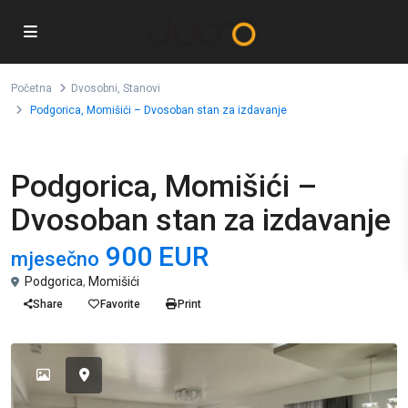
Početna
Dvosobni
,
Stanovi
Podgorica, Momišići – Dvosoban stan za izdavanje
,
Izdavanje
Dvosobni
Stanovi
Podgorica, Momišići –
Dvosoban stan za izdavanje
900 EUR
mjesečno
Podgorica
,
Momišići
Share
Favorite
Print