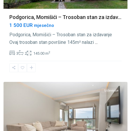
Podgorica, Momišići – Trosoban stan za izdav...
1 500 EUR
mjesečno
Podgorica, Momišići – Trosoban stan za izdavanje
Ovaj trosoban stan površine 145m² nalazi
...
2
3
2
145.00 m
Momišići
,
Podgorica
Izdavanje