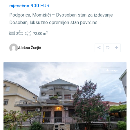
900 EUR
mjesečno
Podgorica, Momišići – Dvosoban stan za izdavanje
Dosoban, luksuzno opremljen stan površine
...
2
2
2
72.00 m
Aleksa Žunjić
Momišići
,
Podgorica
Izdavanje