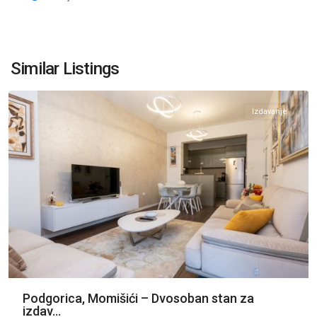
Momišići
,
Similar Listings
Podgorica
Izdavanje
Podgorica, Momišići – Dvosoban stan za
izdav...