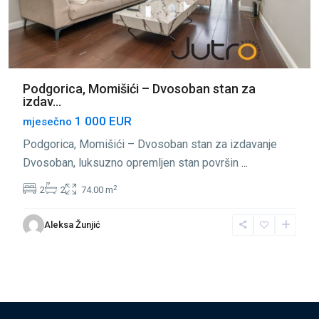
Podgorica, Momišići – Dvosoban stan za
izdav...
1 000 EUR
mjesečno
Podgorica, Momišići – Dvosoban stan za izdavanje
Dvosoban, luksuzno opremljen stan površin
...
2
2
2
74.00 m
Aleksa Žunjić