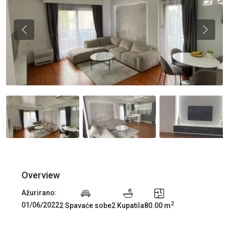
Previous
Previou
Overview
Ažurirano:
2
01/06/2022
2 Spavaće sobe
2 Kupatila
80.00 m