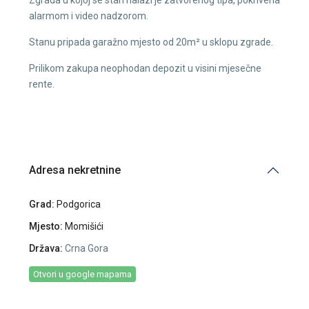
alarmom i video nadzorom.
Stanu pripada garažno mjesto od 20m² u sklopu zgrade.
Prilikom zakupa neophodan depozit u visini mjesečne
rente.
Adresa nekretnine
Grad:
Podgorica
Mjesto:
Momišići
Država:
Crna Gora
Otvori u google mapama