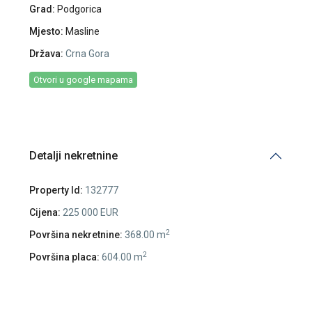
Grad:
Podgorica
Mjesto:
Masline
Država:
Crna Gora
Otvori u google mapama
Detalji nekretnine
Property Id:
132777
Cijena:
225 000 EUR
2
Površina nekretnine:
368.00 m
2
Površina placa:
604.00 m