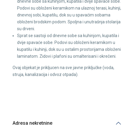
dnevne sobe sa kuhinjom, kupatila i dvije spavaće sobe.
Podovi su obloženi keramikom na ulaznoj terasi, kuhinji,
dnevnoj sobi, kupatilu, dok su u spavaćim sobama
obloženi brodskim podom. Spoljna i unutrašnja stolarija
su drveni.
Sprat se sastoji od dnevne sobe sa kuhinjom, kupatila i
dvije spavaće sobe. Podovi su obloženi keramikom u
kupatilu i kuhinji, dok su u ostalim prostorijama obloženi
laminatom. Zidovi i plafoni su omalterisani i okrečeni.
Ovaj objekat je prikljucen na sve javne priključke (voda,
struja, kanalizacija i odvoz otpada).
Adresa nekretnine