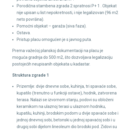
Porodična stambena zgrada 2 spratnosi P+ 1 . Objekat
nije upisan u list nepokretnosti, i nije legalizovan (96 m2
neto površina).
Pomoćni objekat – garaža (siva faza).
Ostava.
Pristup placu omogućen je s javnog puta.
Prema važećoj planskoj dokumentaciji na placu je
moguća gradnja do 500 m2, što dozvoljava legalizaciju
postojećih neupisanih objekata u kadastar.
Struktura zgrade 1
Prizemlje: dvije dnevne sobe, kuhinja, tri spavaće sobe,
kupatilo (trenutno u funkciji ostave), hodnik, zatvorena
terasa. Nalazi se izvornom stanju, podovi su obloženi
keramikom na ulaznoj terasi u ulaznom hodniku,
kupatilu, kuhinji, brodskim podom u dvije spavaće sobe i
jednoj dnevnoj sobi, betonski u jednoj spavaćoj sobi i u
drugoj sobi dijelom lineoleum dio brodski pod. Zidovi su