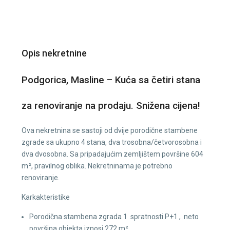
Opis nekretnine
Podgorica, Masline – Kuća sa četiri stana
za renoviranje na prodaju. Snižena cijena!
Ova nekretnina se sastoji od dvije porodične stambene
zgrade sa ukupno 4 stana, dva trosobna/četvorosobna i
dva dvosobna. Sa pripadajućim zemljištem površine 604
m², pravilnog oblika. Nekretninama je potrebno
renoviranje.
Karkakteristike
Porodična stambena zgrada 1 spratnosti P+1 , neto
površina objekta iznosi 272 m².