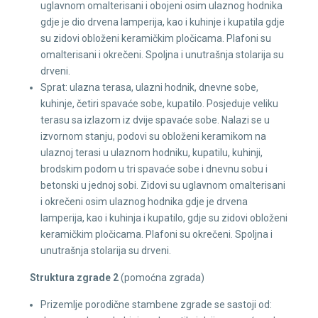
uglavnom omalterisani i obojeni osim ulaznog hodnika
gdje je dio drvena lamperija, kao i kuhinje i kupatila gdje
su zidovi obloženi keramičkim pločicama. Plafoni su
omalterisani i okrečeni. Spoljna i unutrašnja stolarija su
drveni.
Sprat: ulazna terasa, ulazni hodnik, dnevne sobe,
kuhinje, četiri spavaće sobe, kupatilo. Posjeduje veliku
terasu sa izlazom iz dvije spavaće sobe. Nalazi se u
izvornom stanju, podovi su obloženi keramikom na
ulaznoj terasi u ulaznom hodniku, kupatilu, kuhinji,
brodskim podom u tri spavaće sobe i dnevnu sobu i
betonski u jednoj sobi. Zidovi su uglavnom omalterisani
i okrečeni osim ulaznog hodnika gdje je drvena
lamperija, kao i kuhinja i kupatilo, gdje su zidovi obloženi
keramičkim pločicama. Plafoni su okrečeni. Spoljna i
unutrašnja stolarija su drveni.
Struktura zgrade 2
(pomoćna zgrada)
Prizemlje porodične stambene zgrade se sastoji od: