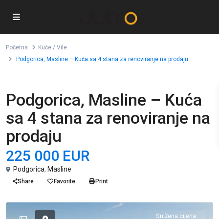
Početna
Kuće / Vile
Podgorica, Masline – Kuća sa 4 stana za renoviranje na prodaju
Prodaja
Kuće / Vile
Podgorica, Masline – Kuća
sa 4 stana za renoviranje na
prodaju
225 000 EUR
Podgorica
,
Masline
Share
Favorite
Print
Snižena cijena