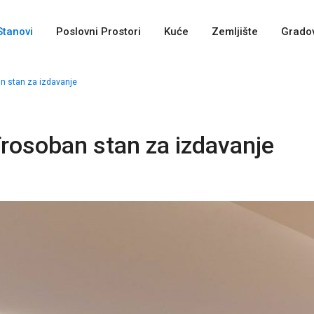
Stanovi
Poslovni Prostori
Kuće
Zemljište
Gradov
n stan za izdavanje
rosoban stan za izdavanje