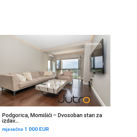
Momišići
,
Podgorica
Izdavanje
Podgorica, Momišići – Dvosoban stan za
izdav...
1 000 EUR
mjesečno