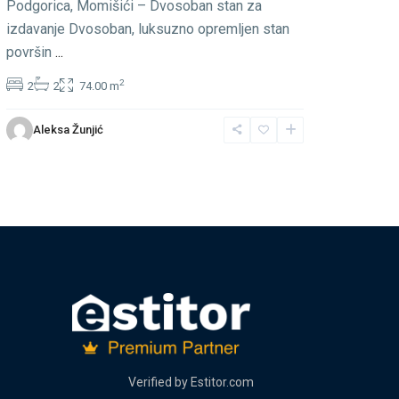
Podgorica, Momišići – Dvosoban stan za
izdavanje Dvosoban, luksuzno opremljen stan
površin
...
2
2
2
74.00 m
Aleksa Žunjić
Verified by
Estitor.com