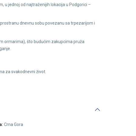
 jednoj od najtraženijih lokacija u Podgorici –
k, prostranu dnevnu sobu povezanu sa trpezarijom i
dnim ormarima), što budućim zakupcima pruža
ganje.
ma za svakodnevni život.
a:
Crna Gora