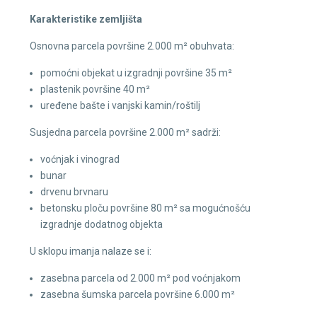
Karakteristike zemljišta
Osnovna parcela površine 2.000 m² obuhvata:
pomoćni objekat u izgradnji površine 35 m²
plastenik površine 40 m²
uređene bašte i vanjski kamin/roštilj
Susjedna parcela površine 2.000 m² sadrži:
voćnjak i vinograd
bunar
drvenu brvnaru
betonsku ploču površine 80 m² sa mogućnošću
izgradnje dodatnog objekta
U sklopu imanja nalaze se i:
zasebna parcela od 2.000 m² pod voćnjakom
zasebna šumska parcela površine 6.000 m²