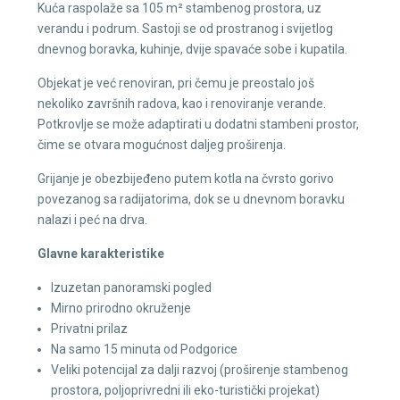
Kuća raspolaže sa 105 m² stambenog prostora, uz
verandu i podrum. Sastoji se od prostranog i svijetlog
dnevnog boravka, kuhinje, dvije spavaće sobe i kupatila.
Objekat je već renoviran, pri čemu je preostalo još
nekoliko završnih radova, kao i renoviranje verande.
Potkrovlje se može adaptirati u dodatni stambeni prostor,
čime se otvara mogućnost daljeg proširenja.
Grijanje je obezbijeđeno putem kotla na čvrsto gorivo
povezanog sa radijatorima, dok se u dnevnom boravku
nalazi i peć na drva.
Glavne karakteristike
Izuzetan panoramski pogled
Mirno prirodno okruženje
Privatni prilaz
Na samo 15 minuta od Podgorice
Veliki potencijal za dalji razvoj (proširenje stambenog
prostora, poljoprivredni ili eko-turistički projekat)