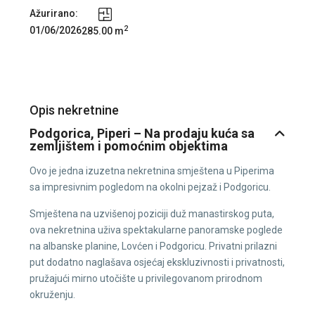
Ažurirano:
2
01/06/2026
285.00 m
Opis nekretnine
Podgorica, Piperi – Na prodaju kuća sa
zemljištem i pomoćnim objektima
Ovo je jedna izuzetna nekretnina smještena u Piperima
sa impresivnim pogledom na okolni pejzaž i Podgoricu.
Smještena na uzvišenoj poziciji duž manastirskog puta,
ova nekretnina uživa spektakularne panoramske poglede
na albanske planine, Lovćen i Podgoricu. Privatni prilazni
put dodatno naglašava osjećaj ekskluzivnosti i privatnosti,
pružajući mirno utočište u privilegovanom prirodnom
okruženju.