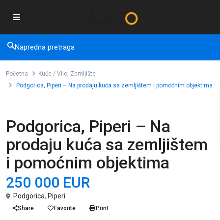
Napredna pretraga
Početna
Kuće / Vile
,
Zemljište
Podgorica, Piperi – Na prodaju kuća sa zemljištem i pomoćnim objektima
,
Prodaja
Kuće / Vile
Zemljište
Podgorica, Piperi – Na
prodaju kuća sa zemljištem
i pomoćnim objektima
250 000 EUR
Podgorica
,
Piperi
Share
Favorite
Print