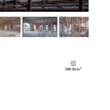
2
380.00 m