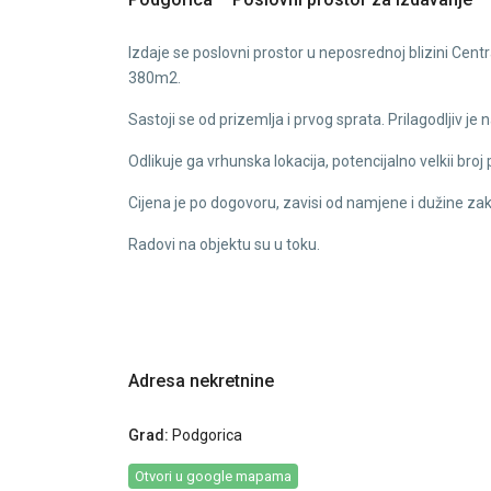
Izdaje se poslovni prostor u neposrednoj blizini Cen
380m2.
Sastoji se od prizemlja i prvog sprata. Prilagodljiv je
Odlikuje ga vrhunska lokacija, potencijalno velkii broj
Cijena je po dogovoru, zavisi od namjene i dužine za
Radovi na objektu su u toku.
Adresa nekretnine
Grad:
Podgorica
Otvori u google mapama