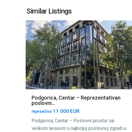
Centar
Podgorica
,
Similar Listings
14
Podgorica
Izdavanje
Podgorica, Centar – Reprezentativan
poslovni...
11 000 EUR
mjesečno
Podgorica, Centar – Poslovni prostor sa
velikom terasom u najboljoj poslovnoj zgradi u