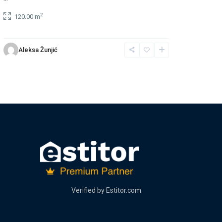
2
120.00 m
Aleksa Žunjić
Verified by
Estitor.com