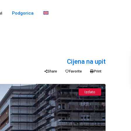
i
Podgorica
Cijena na upit
Share
Favorite
Print
Izdato