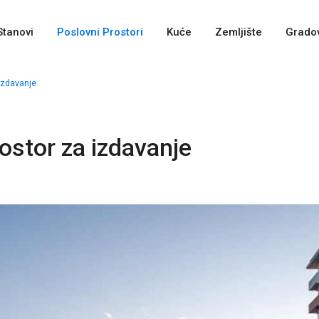
Stanovi
Poslovni Prostori
Kuće
Zemljište
Gradov
izdavanje
ostor za izdavanje