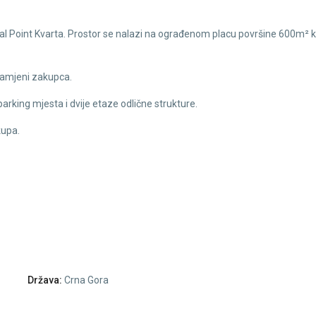
tral Point Kvarta. Prostor se nalazi na ograđenom placu površine 600m² k
 namjeni zakupca.
 parking mjesta i dvije etaze odlične strukture.
kupa.
Država:
Crna Gora