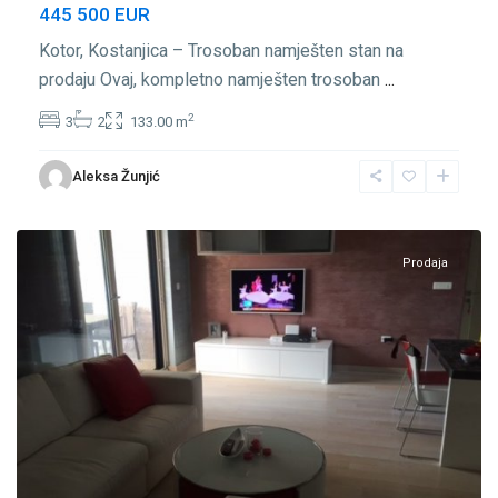
445 500 EUR
Kotor, Kostanjica – Trosoban namješten stan na
prodaju Ovaj, kompletno namješten trosoban
...
2
3
2
133.00 m
Aleksa Žunjić
Kostanjica
,
Kotor
Prodaja