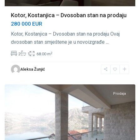
Kotor, Kostanjica – Dvosoban stan na prodaju
280 000 EUR
Kotor, Kostanjica – Dvosoban stan na prodaju Ovaj
dvosoban stan smještene je u novoizgrađe
...
2
2
1
68.00 m
Aleksa Žunjić
Kostanjica
,
Kotor
Prodaja