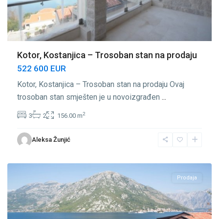
Kotor, Kostanjica – Trosoban stan na prodaju
522 600 EUR
Kotor, Kostanjica – Trosoban stan na prodaju Ovaj
trosoban stan smješten je u novoizgrađen
...
2
3
2
156.00 m
Aleksa Žunjić
Kostanjica
,
Kotor
Prodaja