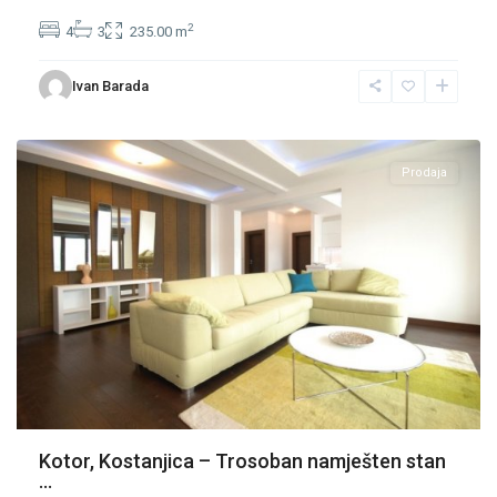
2
4
3
235.00 m
Ivan Barada
Kostanjica
,
Kotor
Prodaja
Kotor, Kostanjica – Trosoban namješten stan
...